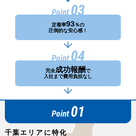
03
Point
93
定着率
％の
圧倒的な安心感！
04
Point
成功報酬
完全
で
入社まで費用負担なし
01
Point
千葉エリアに特化