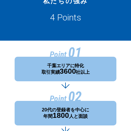
私たちの強み
4 Points
01
Point
千葉エリアに特化
3600
取引実績
社以上
02
Point
20代の登録者を中心に
1800
年間
人と面談